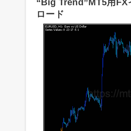
“Big Trend”MT
ロード