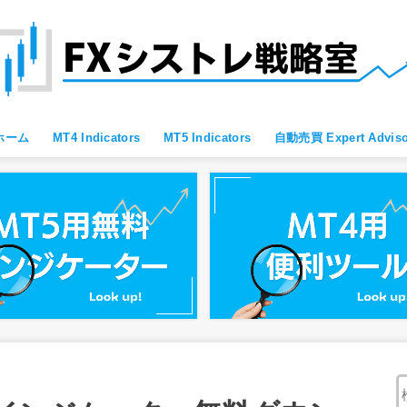
ホーム
MT4 Indicators
MT5 Indicators
自動売買 Expert Adviso
MT4 すべて
MT4 便利ツール
MT4 Oscillator
MT4 Moving Average
MT4 Fibonacci
MT4 Bollinger Bands
MT4 レジサポ・トレンドライン
MT4 ブレイクアウト向け
MT4 スキャルピング向け
MT4 通貨強弱
MT4 プライスアクション向け