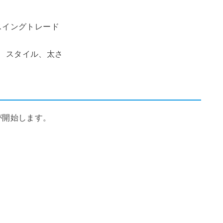
スイングトレード
b）色、スタイル、太さ
が開始します。