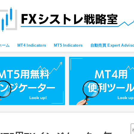
ホーム
MT4 Indicators
MT5 Indicators
自動売買 Expert Adviso
MT4 すべて
MT4 便利ツール
MT4 Oscillator
MT4 Moving Average
MT4 Fibonacci
MT4 Bollinger Bands
MT4 レジサポ・トレンドライン
MT4 ブレイクアウト向け
MT4 スキャルピング向け
MT4 通貨強弱
MT4 プライスアクション向け