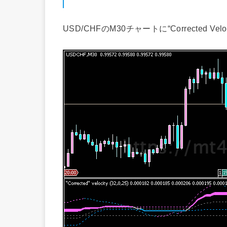
USD/CHFのM30チャートに“Corrected V