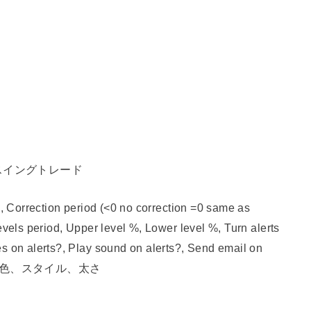
スイングトレード
Correction period (<0 no correction =0 same as
evels period, Upper level %, Lower level %, Turn alerts
es on alerts?, Play sound on alerts?, Send email on
alerts?）色、スタイル、太さ