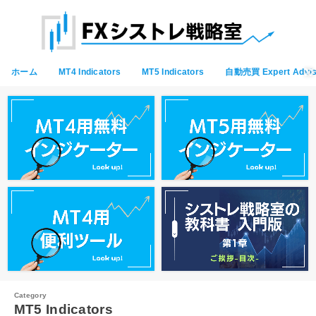
ホーム
MT4 Indicators
MT5 Indicators
自動売買 Expert Advis
MT5 Indicators