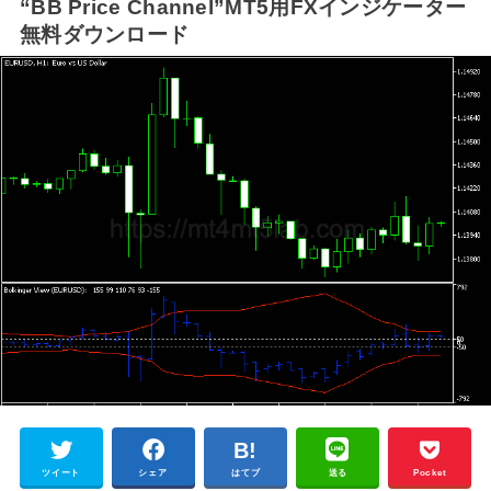
“BB Price Channel”MT5用FXインジケーター
無料ダウンロード
ツイート
シェア
はてブ
送る
Pocket