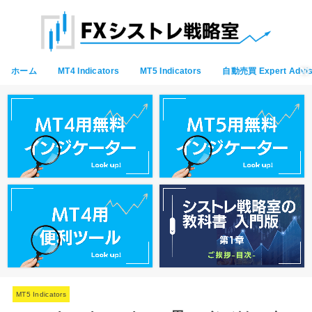
ホーム
MT4 Indicators
MT5 Indicators
自動売買 Expert Advis
MT5 Indicators