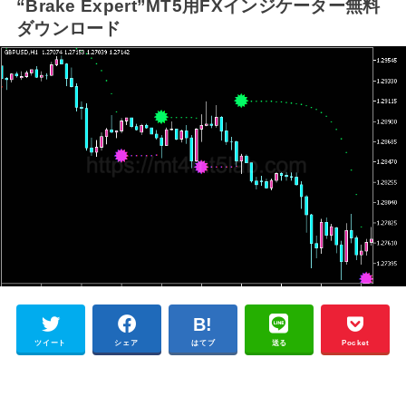
“Brake Expert”MT5用FXインジケーター無料
ダウンロード
ツイート
シェア
はてブ
送る
Pocket