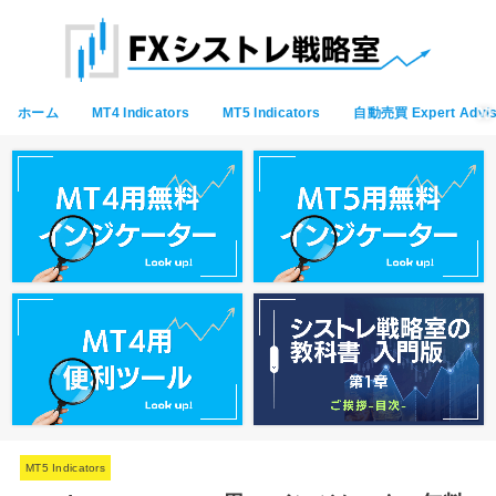
ホーム
MT4 Indicators
MT5 Indicators
自動売買 Expert Advis
MT5 Indicators