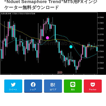
“Nduet Semaphore Trend”MT5用FXインジ
ケーター無料ダウンロード
ツイート
シェア
はてブ
送る
Pocket