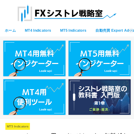
ホーム
MT4 Indicators
MT5 Indicators
自動売買 Expert Advis
MT5 Indicators