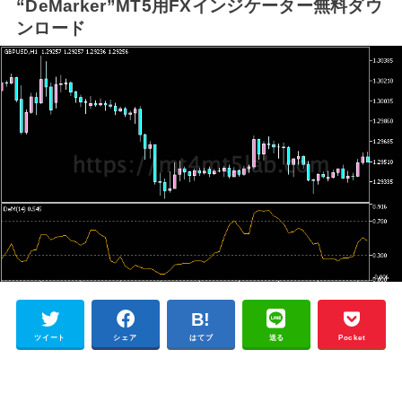
“DeMarker”MT5用FXインジケーター無料ダウ
ンロード
ツイート
シェア
はてブ
送る
Pocket