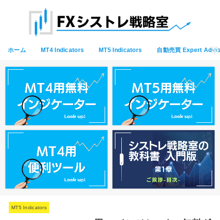
ホーム
MT4 Indicators
MT5 Indicators
自動売買 Expert Advis
MT5 Indicators