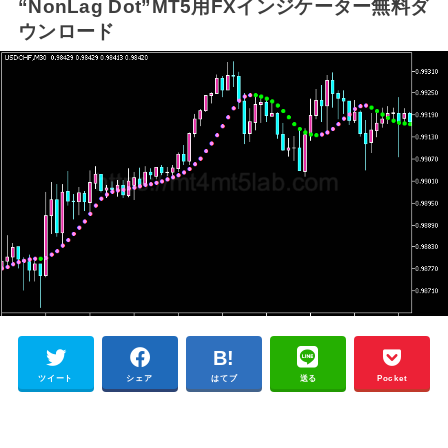
“NonLag Dot”MT5用FXインジケーター無料ダ
ウンロード
ツイート
シェア
はてブ
送る
Pocket