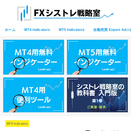
ホーム
MT4 Indicators
MT5 Indicators
自動売買 Expert Advis
MT5 Indicators