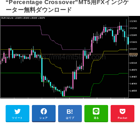
“Percentage Crossover”MT5用FXインジケ
ーター無料ダウンロード
ツイート
シェア
はてブ
送る
Pocket