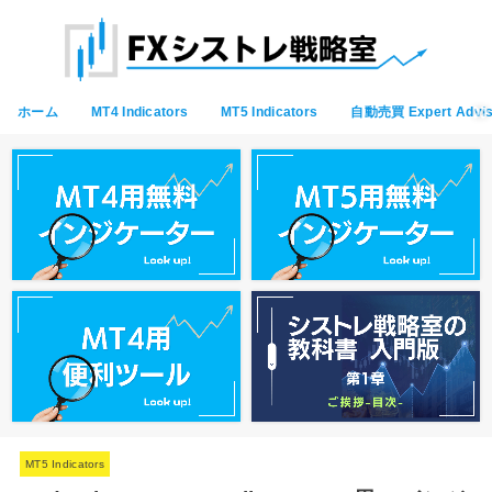
ホーム
MT4 Indicators
MT5 Indicators
自動売買 Expert Advis
MT5 Indicators