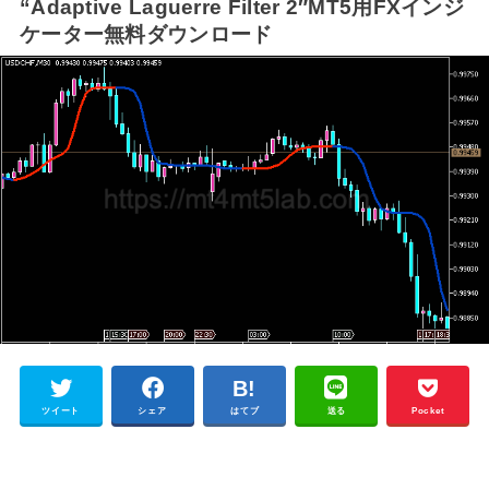
“Adaptive Laguerre Filter 2″MT5用FXインジ
ケーター無料ダウンロード
ツイート
シェア
はてブ
送る
Pocket