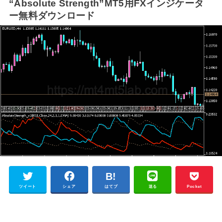
“Absolute Strength”MT5用FXインジケータ
ー無料ダウンロード
ツイート
シェア
はてブ
送る
Pocket