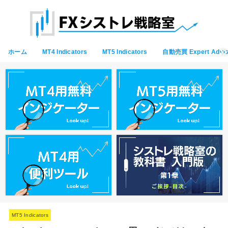
ホーム
MT4 Indicators
MT5 Indicators
自動売買 Expert Advis
MT5 Indicators