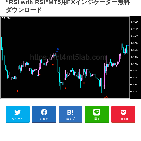
“RSI with RSI”MT5用FXインジケーター無料
ダウンロード
ツイート
シェア
はてブ
送る
Pocket