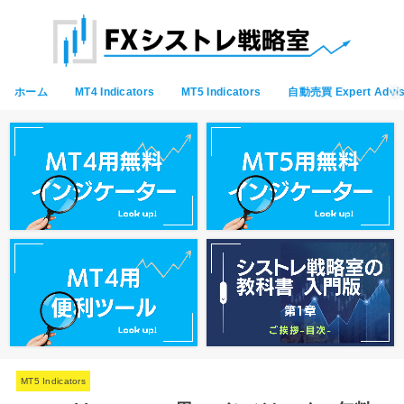
ホーム
MT4 Indicators
MT5 Indicators
自動売買 Expert Advis
MT5 Indicators