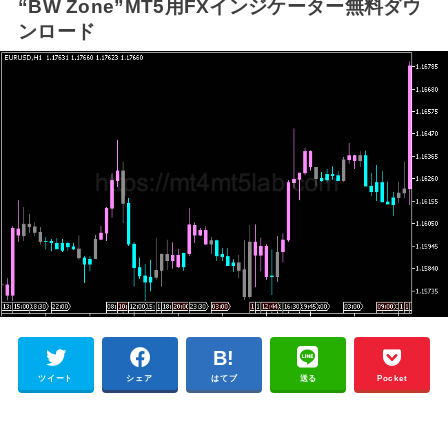
“BW Zone”MT5用FXインジケーター無料ダウ
ンロード
ツイート
シェア
はてブ
送る
Pocket