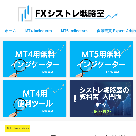
ホーム
MT4 Indicators
MT5 Indicators
自動売買 Expert Advis
MT5 Indicators