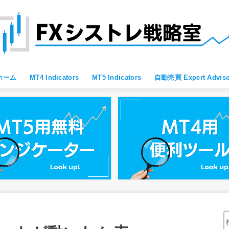
ホーム
MT4 Indicators
MT5 Indicators
自動売買 Expert Adviso
MT4 すべて
MT4 便利ツール
MT4 Oscillator
MT4 Moving Average
MT4 Fibonacci
MT4 Bollinger Bands
MT4 レジサポ・トレンドライン
MT4 ブレイクアウト向け
MT4 スキャルピング向け
MT4 通貨強弱
MT4 プライスアクション向け