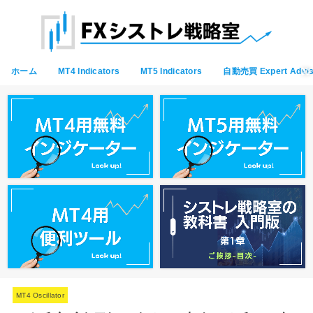
ホーム
MT4 Indicators
MT5 Indicators
自動売買 Expert Advis
MT4 Oscillator