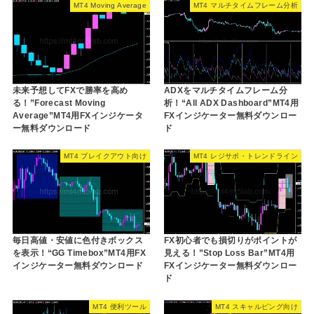
MT4 Moving Average
MT4 マルチタイムフレーム分析
未来予想してFXで勝率を高め
ADXをマルチタイムフレーム分
る！”Forecast Moving
析！“All ADX Dashboard”MT4用
Average”MT4用FXインジケータ
FXインジケーター無料ダウンロー
ー無料ダウンロード
ド
MT4 ブレイクアウト向け
MT4 レジサポ・トレンドライン
毎日高値・安値に色付きボックス
FX初心者でも損切りがポイントが
を表示！“GG Timebox”MT4用FX
見える！”Stop Loss Bar”MT4用
インジケーター無料ダウンロード
FXインジケーター無料ダウンロー
ド
MT4 便利ツール
MT4 スキャルピング向け