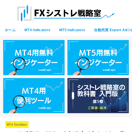
ホーム
MT4 Indicators
MT5 Indicators
自動売買 Expert Advis
MT4 Oscillator