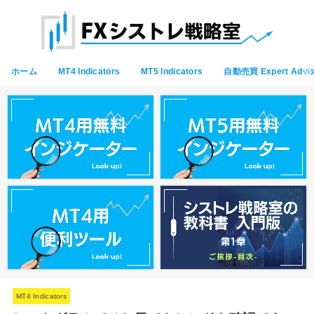
ホーム
MT4 Indicators
MT5 Indicators
自動売買 Expert Advis
MT4 Indicators