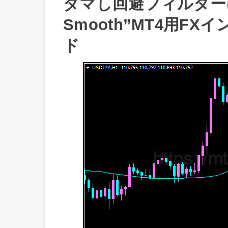
ダマし回避フィルターに！”
Smooth”MT4用F
ド