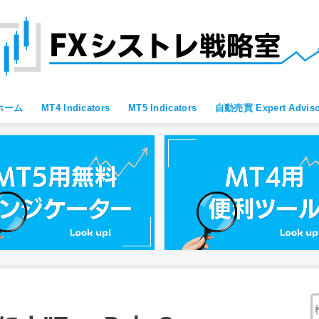
ホーム
MT4 Indicators
MT5 Indicators
自動売買 Expert Adviso
MT4 すべて
MT4 便利ツール
MT4 Oscillator
MT4 Moving Average
MT4 Fibonacci
MT4 Bollinger Bands
MT4 レジサポ・トレンドライン
MT4 ブレイクアウト向け
MT4 スキャルピング向け
MT4 通貨強弱
MT4 プライスアクション向け