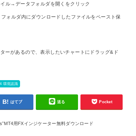
ァイル→データフォルダを開くをクリック
tors】フォルダ内にダウンロードしたファイルをペースト保
ターがあるので、表示したいチャートにドラッグ&ド
T4 環境認識
はてブ
送る
Pocket
als"MT4用FXインジケーター無料ダウンロード