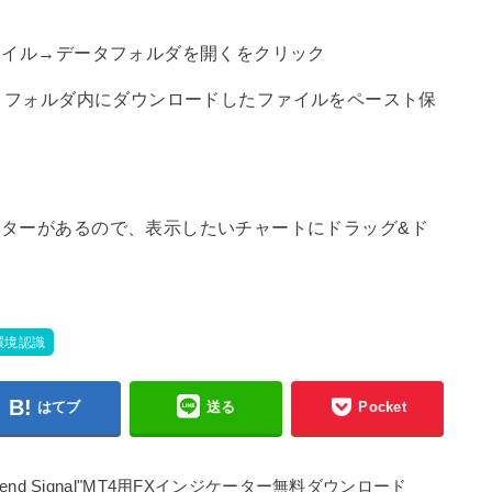
ァイル→データフォルダを開くをクリック
tors】フォルダ内にダウンロードしたファイルをペースト保
ターがあるので、表示したいチャートにドラッグ&ド
 環境認識
はてブ
送る
Pocket
nd Signal"MT4用FXインジケーター無料ダウンロード