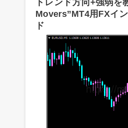
トレンド方向+強弱を教え
Movers”MT4用F
ド