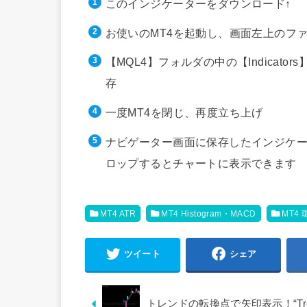
このインジケーターをダウンロード↑
お使いのMT4を起動し、画面左上のフ
【MQL4】フォルダの中の【Indica
存
一度MT4を閉じ、再度立ち上げ
ナビゲーター画面に保存したインジケー
ロップするとチャートに表示できます
MT4 ATR
MT4 Histogram・MACD
MT4
ツイート
シェア
トレンドの転換点で矢印表示！“Tre