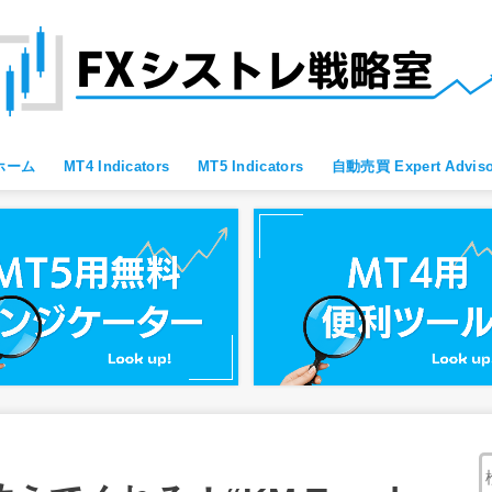
ホーム
MT4 Indicators
MT5 Indicators
自動売買 Expert Adviso
MT4 すべて
MT4 便利ツール
MT4 Oscillator
MT4 Moving Average
MT4 Fibonacci
MT4 Bollinger Bands
MT4 レジサポ・トレンドライン
MT4 ブレイクアウト向け
MT4 スキャルピング向け
MT4 通貨強弱
MT4 プライスアクション向け