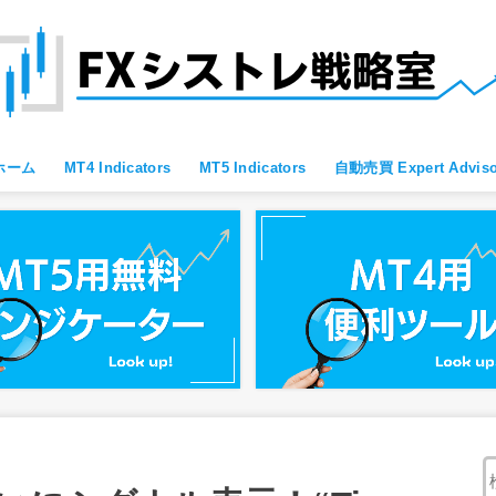
ホーム
MT4 Indicators
MT5 Indicators
自動売買 Expert Adviso
MT4 すべて
MT4 便利ツール
MT4 Oscillator
MT4 Moving Average
MT4 Fibonacci
MT4 Bollinger Bands
MT4 レジサポ・トレンドライン
MT4 ブレイクアウト向け
MT4 スキャルピング向け
MT4 通貨強弱
MT4 プライスアクション向け