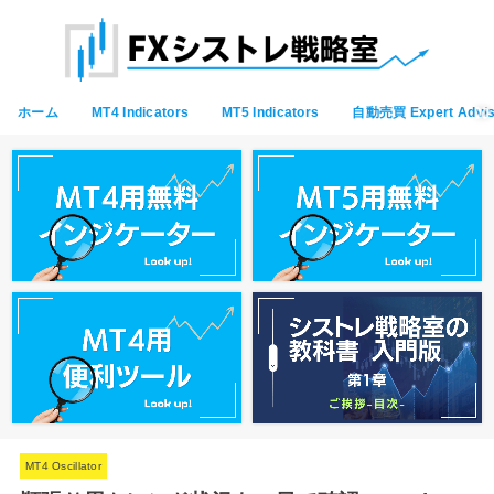
ホーム
MT4 Indicators
MT5 Indicators
自動売買 Expert Advis
MT4 Oscillator