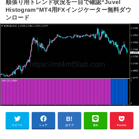
順張り用トレンド状況を一目で確認“Juvel
Histogram”MT4用FXインジケーター無料ダウ
ンロード
ツイート
シェア
はてブ
送る
Pocket