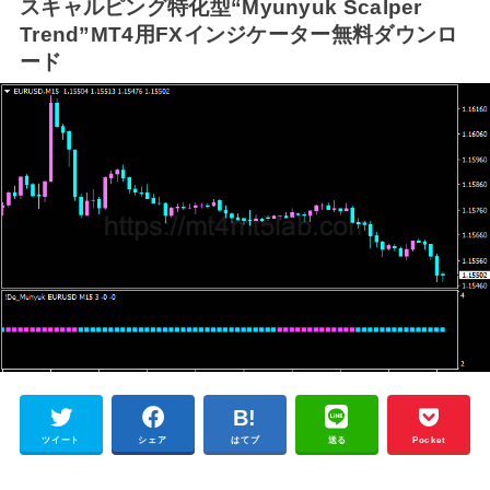
スキャルピング特化型“Myunyuk Scalper
Trend”MT4用FXインジケーター無料ダウンロ
ード
ツイート
シェア
はてブ
送る
Pocket