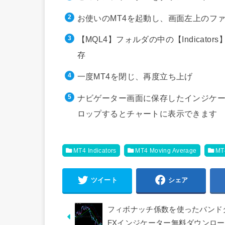
お使いのMT4を起動し、画面左上のフ
【MQL4】フォルダの中の【Indica
存
一度MT4を閉じ、再度立ち上げ
ナビゲーター画面に保存したインジケー
ロップするとチャートに表示できます
MT4 Indicators
MT4 Moving Average
MT4
ツイート
シェア
フィボナッチ係数を使ったバンドタイプで
FXインジケーター無料ダウンロ