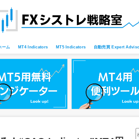
ホーム
MT4 Indicators
MT5 Indicators
自動売買 Expert Adviso
MT4 すべて
MT4 便利ツール
MT4 Oscillator
MT4 Moving Average
MT4 Fibonacci
MT4 Bollinger Bands
MT4 レジサポ・トレンドライン
MT4 ブレイクアウト向け
MT4 スキャルピング向け
MT4 通貨強弱
MT4 プライスアクション向け