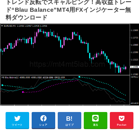
トレンド反転でスキャルピング！高収益トレー
ド“Blau Balance”MT4用FXインジケーター無
料ダウンロード
ツイート
シェア
はてブ
送る
Pocket