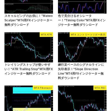
スキャルピングのお供に！”Matwo
色で見分けるオシレータ
Scalper”MT4用FXインジケーター
ー！”Timing Color”MT4用FXイン
無料ダウンロード
ジケーター無料ダウンロード
MT4 ATR
MT4 エントリートリガー表示
トレイリングストップが使いやす
練行足ベースのシグナルラインに
い！“ATR Trailing Stop”MT4用FX
矢印表示！“Slope Direction
インジケーター無料ダウンロード
Line”MT4用FXインジケーター無
料ダウンロード
MT4 Fibonacci
MT4 RSI