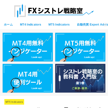
ホーム
MT4 Indicators
MT5 Indicators
自動売買 Expert Advis
MT5 Indicators