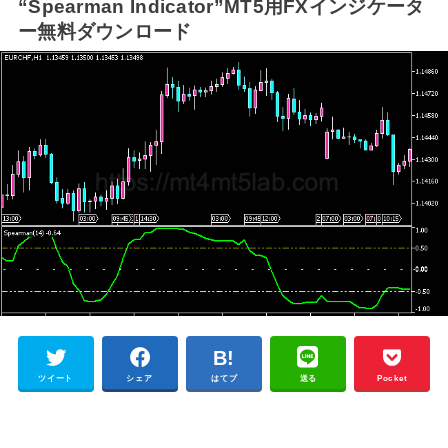
“Spearman Indicator”MT5用FXインジケータ
ー無料ダウンロード
ツイート
シェア
はてブ
送る
Pocket