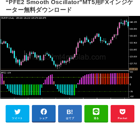
“PFE2 Smooth Oscillator”MT5用FXインジケ
ーター無料ダウンロード
ツイート
シェア
はてブ
送る
Pocket