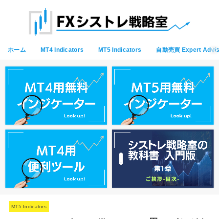
ホーム
MT4 Indicators
MT5 Indicators
自動売買 Expert Advis
MT5 Indicators