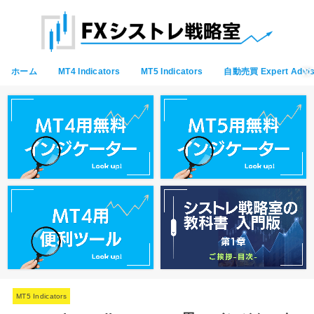
ホーム
MT4 Indicators
MT5 Indicators
自動売買 Expert Advis
MT5 Indicators