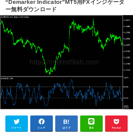
“Demarker Indicator”MT5用FXインジケータ
ー無料ダウンロード
ツイート
シェア
はてブ
送る
Pocket