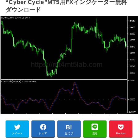
“Cyber Cycle”MT5用FXインジケーター無料
ダウンロード
ツイート
シェア
はてブ
送る
Pocket