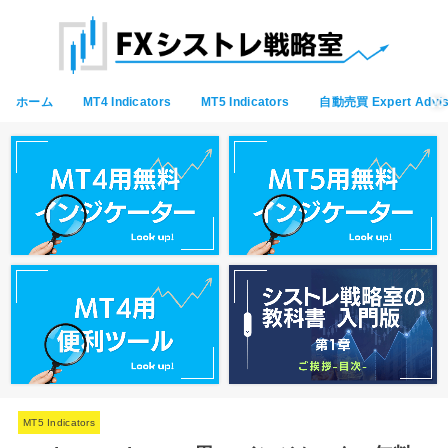
ホーム
MT4 Indicators
MT5 Indicators
自動売買 Expert Advis
MT5 Indicators