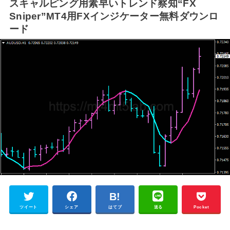
スキャルピング用素早いトレンド察知“FX
Sniper”MT4用FXインジケーター無料ダウンロ
ード
ツイート
シェア
はてブ
送る
Pocket