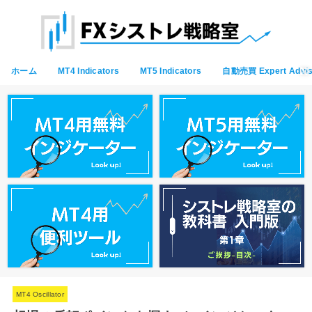
ホーム
MT4 Indicators
MT5 Indicators
自動売買 Expert Advis
MT4 Oscillator