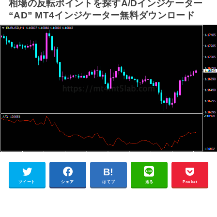
相場の反転ポイントを探すA/Dインジケーター
“AD” MT4インジケーター無料ダウンロード
ツイート
シェア
はてブ
送る
Pocket