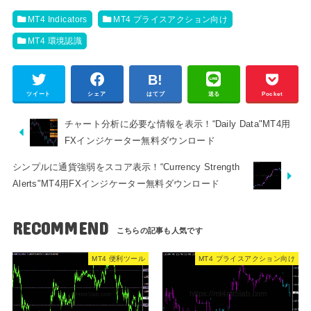
MT4 Indicators
MT4 プライスアクション向け
MT4 環境認識
ツイート
シェア
はてブ
送る
Pocket
チャート分析に必要な情報を表示！“Daily Data"MT4用
FXインジケーター無料ダウンロード
シンプルに通貨強弱をスコア表示！“Currency Strength
Alerts"MT4用FXインジケーター無料ダウンロード
RECOMMEND
MT4 便利ツール
MT4 プライスアクション向け