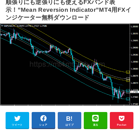
順張りにも逆張りにも使えるFXバンド表
示！”Mean Reversion Indicator”MT4用FXイ
ンジケーター無料ダウンロード
ツイート
シェア
はてブ
送る
Pocket