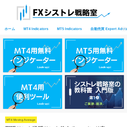
ホーム
MT4 Indicators
MT5 Indicators
自動売買 Expert Advis
MT4 Moving Average