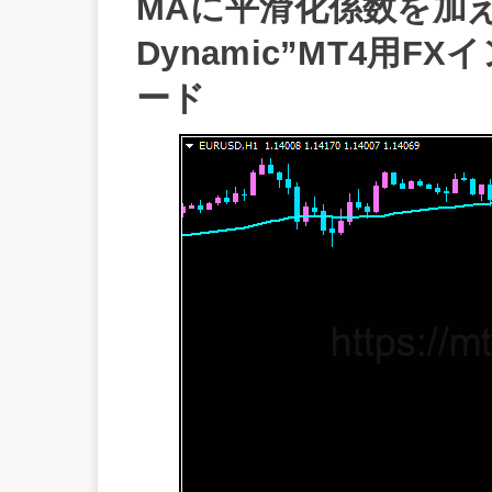
MAに平滑化係数を加えた”
Dynamic”MT4用
ード