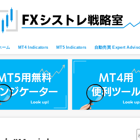
ホーム
MT4 Indicators
MT5 Indicators
自動売買 Expert Adviso
MT4 すべて
MT4 便利ツール
MT4 Oscillator
MT4 Moving Average
MT4 Fibonacci
MT4 Bollinger Bands
MT4 レジサポ・トレンドライン
MT4 ブレイクアウト向け
MT4 スキャルピング向け
MT4 通貨強弱
MT4 プライスアクション向け