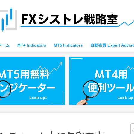
ホーム
MT4 Indicators
MT5 Indicators
自動売買 Expert Adviso
MT4 すべて
MT4 便利ツール
MT4 Oscillator
MT4 Moving Average
MT4 Fibonacci
MT4 Bollinger Bands
MT4 レジサポ・トレンドライン
MT4 ブレイクアウト向け
MT4 スキャルピング向け
MT4 通貨強弱
MT4 プライスアクション向け