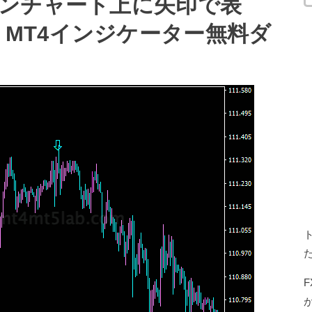
ンチャート上に矢印で表
les” MT4インジケーター無料ダ