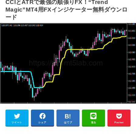
CCIとATRで最強の順張りFX！“Trend
Magic”MT4用FXインジケーター無料ダウンロ
ード
ツイート
シェア
はてブ
送る
Pocket