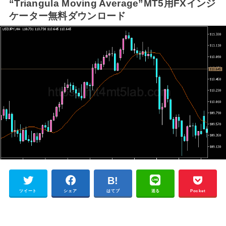
“Triangula Moving Average”MT5用FXインジ
ケーター無料ダウンロード
ツイート
シェア
はてブ
送る
Pocket