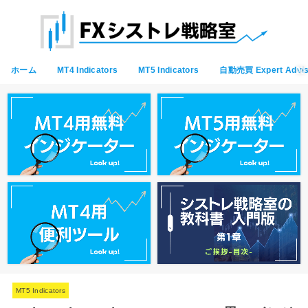
ホーム
MT4 Indicators
MT5 Indicators
自動売買 Expert Advis
MT5 Indicators