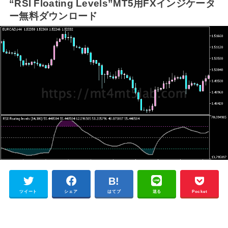
“RSI Floating Levels”MT5用FXインジケータ
ー無料ダウンロード
ツイート
シェア
はてブ
送る
Pocket