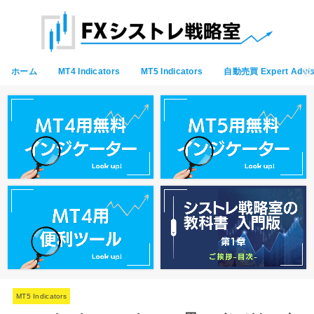
ホーム
MT4 Indicators
MT5 Indicators
自動売買 Expert Advis
MT5 Indicators