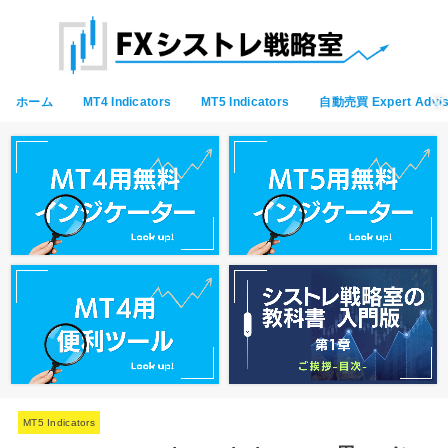
ホーム
MT4 Indicators
MT5 Indicators
自動売買 Expert Advis
MT5 Indicators