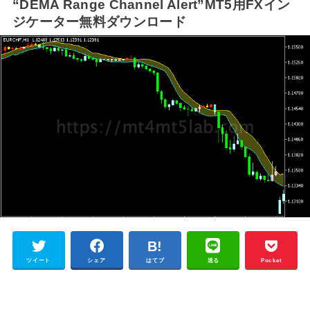
“DEMA Range Channel Alert”MT5用FXイン
ジケーター無料ダウンロード
ツイート
シェア
はてブ
送る
Pocket