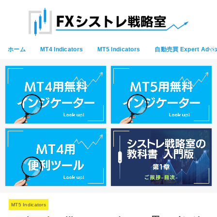
ホーム
MT4 Indicators
MT5 Indicators
自動売買 Expert Advis
MT5 Indicators