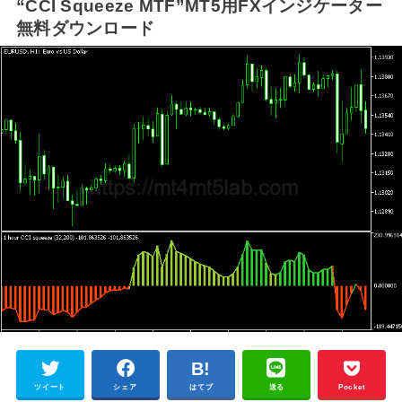
“CCI Squeeze MTF”MT5用FXインジケーター
無料ダウンロード
ツイート
シェア
はてブ
送る
Pocket