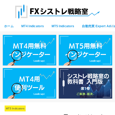
ホーム
MT4 Indicators
MT5 Indicators
自動売買 Expert Advis
MT5 Indicators