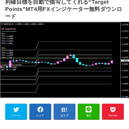
利確目標を自動で描写してくれる“Target
Points”MT4用FXインジケーター無料ダウンロ
ード
ツイート
シェア
はてブ
送る
Pocket