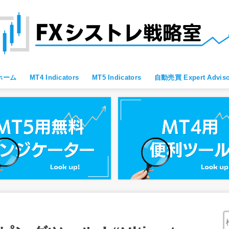
ホーム
MT4 Indicators
MT5 Indicators
自動売買 Expert Adviso
MT4 すべて
MT4 便利ツール
MT4 Oscillator
MT4 Moving Average
MT4 Fibonacci
MT4 Bollinger Bands
MT4 レジサポ・トレンドライン
MT4 ブレイクアウト向け
MT4 スキャルピング向け
MT4 通貨強弱
MT4 プライスアクション向け