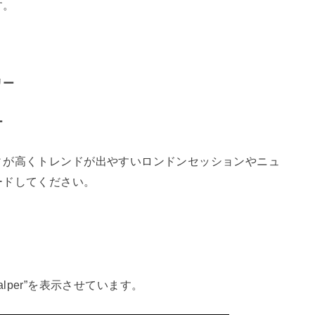
す。
リー
ー
ィが高くトレンドが出やすいロンドンセッションやニュ
ードしてください。
 Scalper”を表示させています。