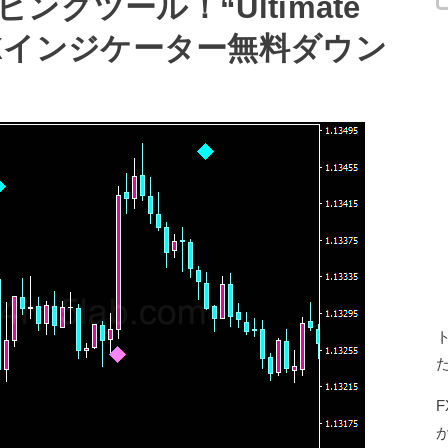
グツール！“Ultimate
T4用FXインジケーター無料ダウン