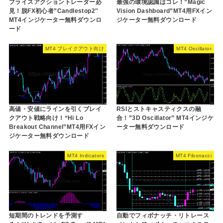
プライスアクショントレーダー必
最強の環境認識はコレ！”Magic
見！脱FX初心者”Candlestop2″
Vision Dashboard”MT4用FXイン
MT4インジケーター無料ダウンロ
ジケーター無料ダウンロード
ード
MT4 ブレイクアウト向け
MT4 Oscillator
高値・安値にラインを引くブレイ
RSIとストキャスティクスの融
クアウト戦略向け！“Hi Lo
合！”3D Oscillator” MT4インジケ
Breakout Channel”MT4用FXイン
ーター無料ダウンロード
ジケーター無料ダウンロード
MT4 Indicators
MT4 Fibonacci
短期間のトレンドを予測す
自動でフィボナッチ・リトレース