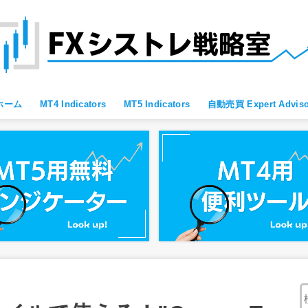
ホーム
MT4 Indicators
MT5 Indicators
自動売買 Expert Adviso
MT4 すべて
MT4 便利ツール
MT4 Oscillator
MT4 Moving Average
MT4 Fibonacci
MT4 Bollinger Bands
MT4 レジサポ・トレンドライン
MT4 ブレイクアウト向け
MT4 スキャルピング向け
MT4 通貨強弱
MT4 プライスアクション向け