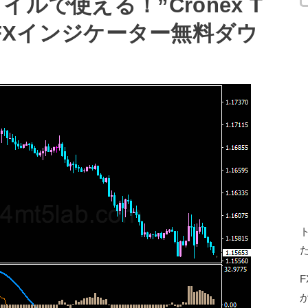
ルで使える！”Cronex T
T4用FXインジケーター無料ダウ