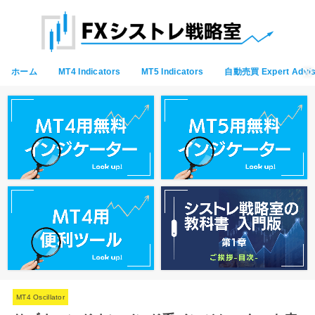
ホーム
MT4 Indicators
MT5 Indicators
自動売買 Expert Advis
MT4 Oscillator