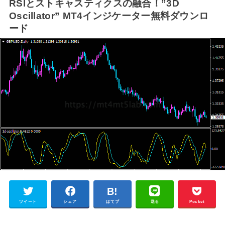
RSIとストキャスティクスの融合！”3D
Oscillator” MT4インジケーター無料ダウンロ
ード
ツイート
シェア
はてブ
送る
Pocket