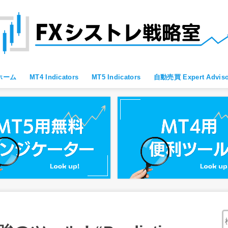
ホーム
MT4 Indicators
MT5 Indicators
自動売買 Expert Adviso
MT4 すべて
MT4 便利ツール
MT4 Oscillator
MT4 Moving Average
MT4 Fibonacci
MT4 Bollinger Bands
MT4 レジサポ・トレンドライン
MT4 ブレイクアウト向け
MT4 スキャルピング向け
MT4 通貨強弱
MT4 プライスアクション向け