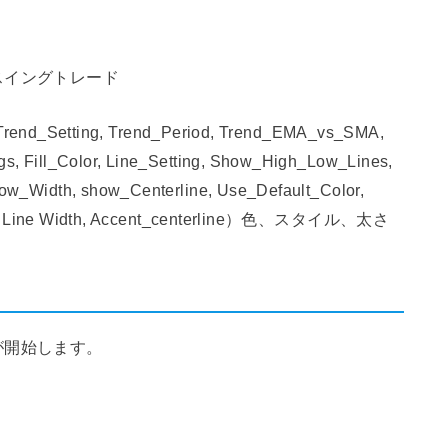
スイングトレード
rend_Setting, Trend_Period, Trend_EMA_vs_SMA,
, Fill_Color, Line_Setting, Show_High_Low_Lines,
w_Width, show_Centerline, Use_Default_Color,
Style, Line Width, Accent_centerline）色、スタイル、太さ
が開始します。