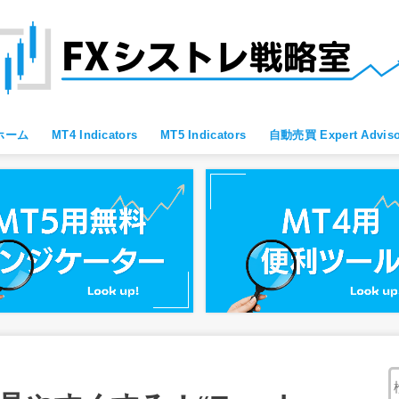
ホーム
MT4 Indicators
MT5 Indicators
自動売買 Expert Adviso
MT4 すべて
MT4 便利ツール
MT4 Oscillator
MT4 Moving Average
MT4 Fibonacci
MT4 Bollinger Bands
MT4 レジサポ・トレンドライン
MT4 ブレイクアウト向け
MT4 スキャルピング向け
MT4 通貨強弱
MT4 プライスアクション向け