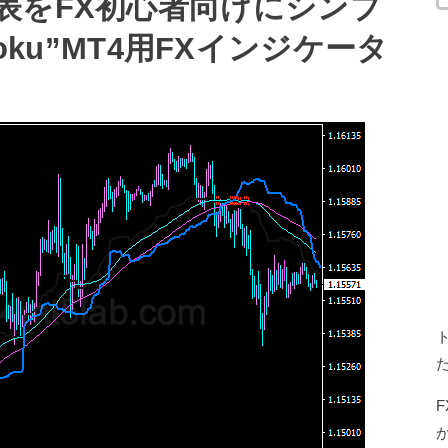
表をFX初心者向けにシンプ
imoku”MT4用FXインジケータ