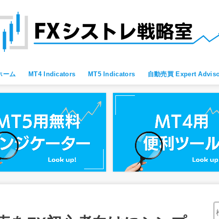
ホーム
MT4 Indicators
MT5 Indicators
自動売買 Expert Adviso
MT4 すべて
MT4 便利ツール
MT4 Oscillator
MT4 Moving Average
MT4 Fibonacci
MT4 Bollinger Bands
MT4 レジサポ・トレンドライン
MT4 ブレイクアウト向け
MT4 スキャルピング向け
MT4 通貨強弱
MT4 プライスアクション向け