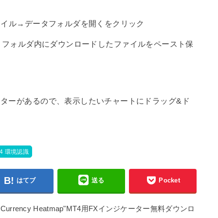
ァイル→データフォルダを開くをクリック
tors】フォルダ内にダウンロードしたファイルをペースト保
ターがあるので、表示したいチャートにドラッグ&ド
T4 環境認識
はてブ
送る
Pocket
rency Heatmap"MT4用FXインジケーター無料ダウンロ