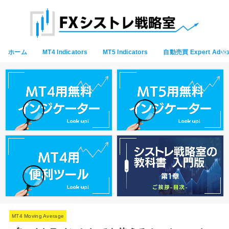
ホーム
MT4 Indicators
MT5 Indicators
自動売買 Expert Advis
MT4 Moving Average