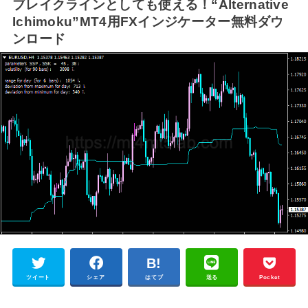
ブレイクラインとしても使える！“Alternative
Ichimoku”MT4用FXインジケーター無料ダウ
ンロード
ツイート
シェア
はてブ
送る
Pocket